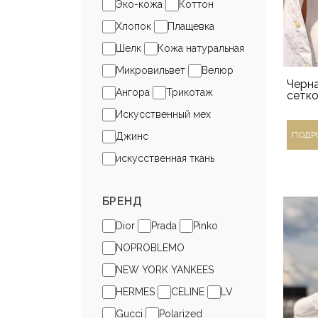
Эко-кожа
Коттон
Хлопок
Плащевка
Шелк
Кожа натуральная
Микровильвет
Велюр
Черна
Ангора
Трикотаж
сетко
Искусственный мех
ПОДР
Джинс
искусственная ткань
БРЕНД
Dior
Prada
Pinko
NOPROBLEMO
NEW YORK YANKEES
HERMES
CELINE
LV
Gucci
Polarized