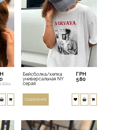
РН
ГРН
Бейсболка/кепка
0
универсальная NY
580
серая
Н 880
ПОДРОБНЕЕ