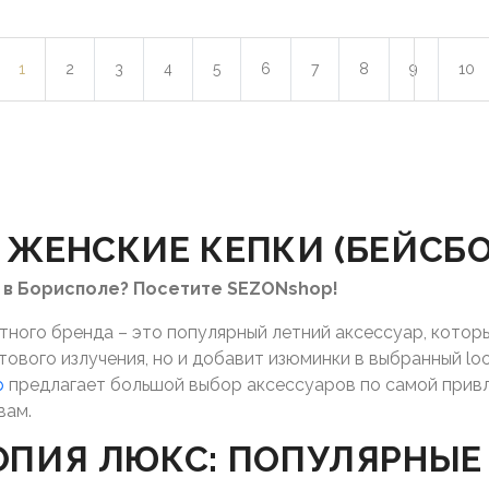
1
2
3
4
5
6
7
8
9
10
 ЖЕНСКИЕ КЕПКИ (БЕЙСБ
 в Борисполе? Посетите SEZONshop!
ного бренда – это популярный летний аксессуар, котор
вого излучения, но и добавит изюминки в выбранный look
p
предлагает большой выбор аксессуаров по самой прив
вам.
ОПИЯ ЛЮКС: ПОПУЛЯРНЫЕ