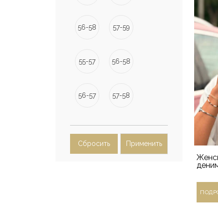
56-58
57-59
55-57
56-58
56-57
57-58
Сбросить
Применить
Женс
деним
ПОДР