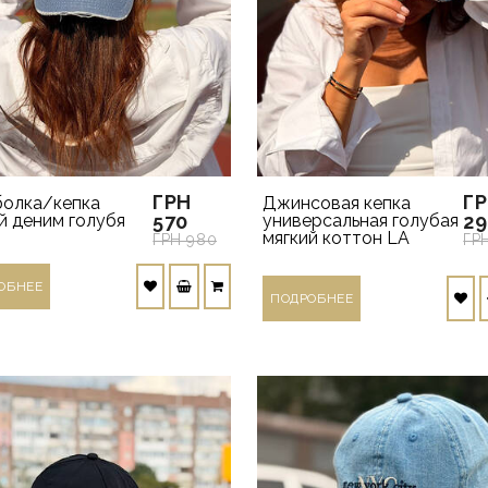
ГРН
Г
болка/кепка
Джинсовая кепка
й деним голубя
570
универсальная голубая
29
мягкий коттон LA
ГРН 980
ГР
ОБНЕЕ
ПОДРОБНЕЕ