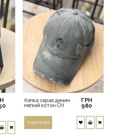
РН
ГРН
Кепка серая деним
50
мягкий котон CH
980
ПОДРОБНЕЕ