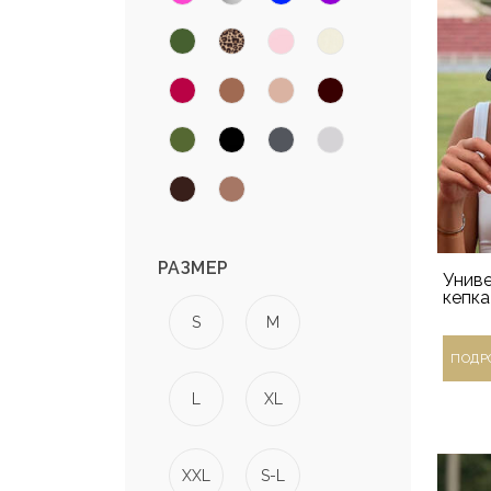
РАЗМЕР
Униве
кепка
S
M
ПОДР
L
XL
XXL
S-L