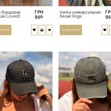
ГРН
Г
а бордовая
Кепка универсальная
кая Love26
950
белая Voge
95
ОБНЕЕ
ПОДРОБНЕЕ