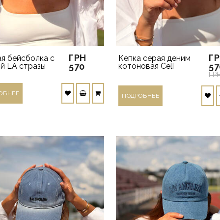
ГРН
Г
я бейсболка с
Кепка серая деним
й LA стразы
570
котоновая Celi
57
ГР
ОБНЕЕ
ПОДРОБНЕЕ