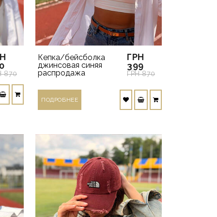
РН
ГРН
Кепка/бейсболка
0
джинсовая синяя
399
распродажа
Н 870
ГРН 870
ПОДРОБНЕЕ