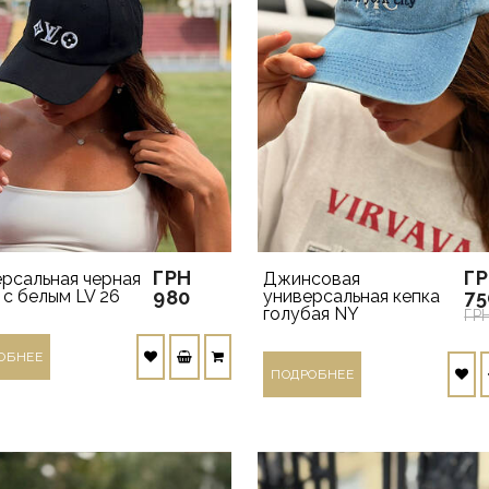
ГРН
Г
рсальная черная
Джинсовая
 с белым LV 26
980
универсальная кепка
75
голубая NY
ГР
ОБНЕЕ
ПОДРОБНЕЕ