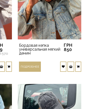
РН
ГРН
Бордовая кепка
9
универсальная мягкий
850
деним
Н 570
ПОДРОБНЕЕ