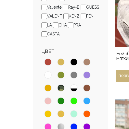
Valiente
Ray-B
GUESS
VALENT
KENZ
FEN
LA
CHA
PRA
CASTA
ЦВЕТ
Бейс
мягки
ПОДР