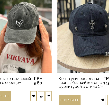
ГРН
Г
кая кепка/серый
Кепка универсальная
 с сердцем
580
черная/мягкий котон с
11
фурнитурой в стиле CH
ОБНЕЕ
ПОДРОБНЕЕ