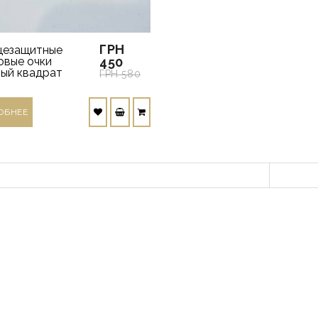
ГРН
цезащитные
овые очки
450
ый квадрат
ГРН 580
ОБНЕЕ