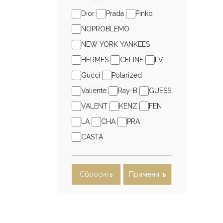
Dior
Prada
Pinko
NOPROBLEMO
NEW YORK YANKEES
HERMES
CELINE
LV
Gucci
Polarized
Valiente
Ray-B
GUESS
VALENT
KENZ
FEN
LA
CHA
PRA
CASTA
Сбросить
Применить