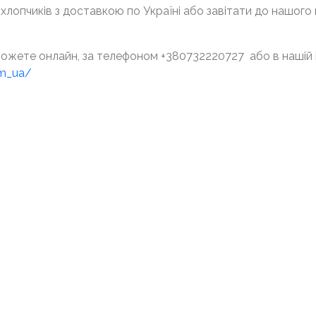
лопчиків з доставкою по Україні або завітати до нашого м
можете онлайн, за телефоном +380732220727 або в нашій 
om_ua/