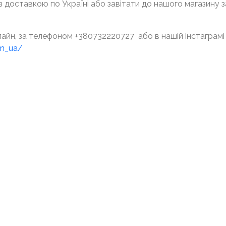
 доставкою по Україні або завітати до нашого магазину за
айн, за телефоном +380732220727 або в нашій інстаграмі
om_ua/