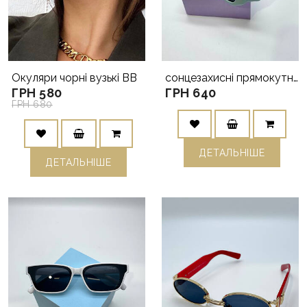
Окуляри чорні вузькі ВВ
сонцезахисні прямокутні окуляри мята/тіфані
ГРН 580
ГРН 640
ГРН 680
ДЕТАЛЬНIШЕ
ДЕТАЛЬНIШЕ