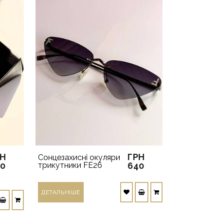
РН
ГРН
Сонцезахисні окуляри
80
трикутники FE26
640
ДЕТАЛЬНIШЕ