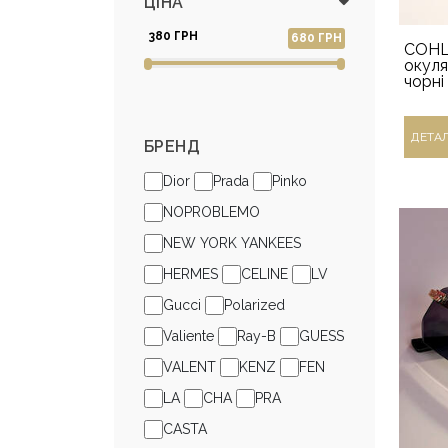
ЦІНА
380 ГРН
680 ГРН
СОНЦ
окуля
чорні
ДЕТА
БРЕНД
Dior
Prada
Pinko
NOPROBLEMO
NEW YORK YANKEES
HERMES
CELINE
LV
Gucci
Polarized
Valiente
Ray-B
GUESS
VALENT
KENZ
FEN
LA
CHA
PRA
CASTA