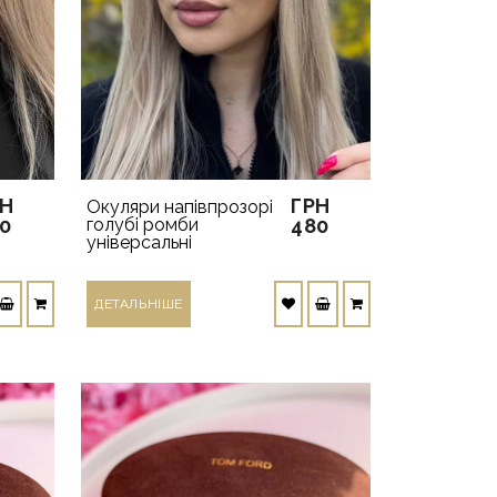
РН
ГРН
Окуляри напівпрозорі
0
голубі ромби
480
універсальні
ДЕТАЛЬНIШЕ