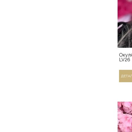
Окуля
LV26
ДЕТА