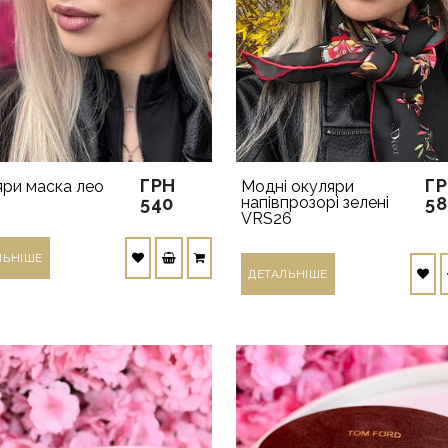
ГРН
Г
ри маска лео
Модні окуляри
540
напівпрозорі зелені
58
VRS26
ЛЬНIШЕ
ДЕТАЛЬНIШЕ