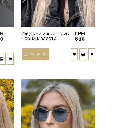
РН
ГРН
Окуляри маска Pra26
40
чорний/золото
640
ДЕТАЛЬНIШЕ