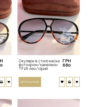
РН
ГРН
Окуляри в стилі маска
80
фотохром/хамелеон
680
TF26 лео/сірий
ДЕТАЛЬНIШЕ