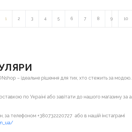
1
2
3
4
5
6
7
8
9
10
КУЛЯРИ
ONshop – ідеальне рішення для тих, хто стежить за модою
оставкою по Україні або завітати до нашого магазину за ад
, за телефоном +380732220727 або в нашій інстаграмі
om_ua/