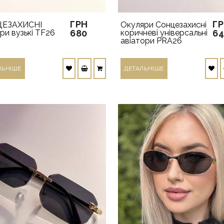
ГРН
Г
ЕЗАХИСНІ
Окуляри Сонцезахисні
ри вузькі TF26
680
коричневі універсальні
6
авіатори PRA26
ЛЬНIШЕ
ДЕТАЛЬНIШЕ