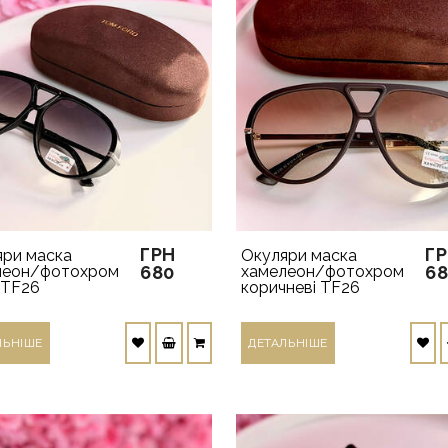
ГРН
Г
яри маска
Окуляри маска
леон/фотохром
680
хамелеон/фотохром
6
 TF26
коричневі TF26
ЛЬНIШЕ
ДЕТАЛЬНIШЕ