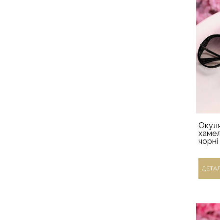
Окул
хаме
чорні
ДЕТА