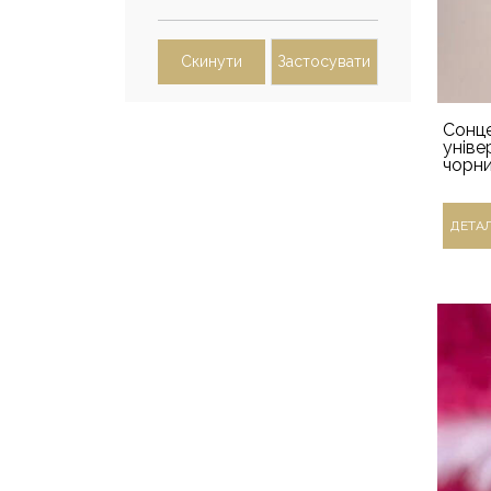
Скинути
Застосувати
Сонце
уніве
чорн
ДЕТА