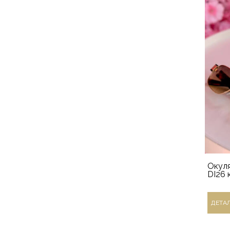
Окуля
DI26 
ДЕТА