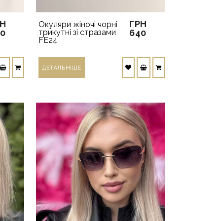
РН
ГРН
Окуляри жіночі чорні
40
трикутні зі стразами
640
FE24
ДЕТАЛЬНIШЕ