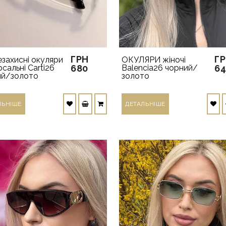
ГРН
Г
захисні окуляри
ОКУЛЯРИ жіночі
рсальні Carti26
680
Balencia26 чорний/
6
ий/золото
золото
ЛЬНIШЕ
ДЕТАЛЬНIШЕ