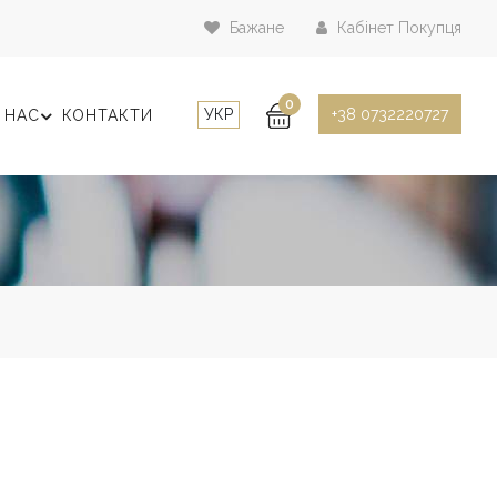
Бажане
Кабінет Покупця
0
УКР
+38 0732220727
 НАС
КОНТАКТИ