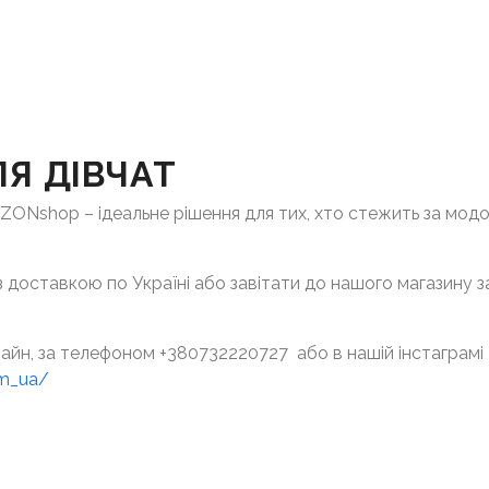
Я ДІВЧАТ
EZONshop – ідеальне рішення для тих, хто стежить за мод
 доставкою по Україні або завітати до нашого магазину за
айн, за телефоном +380732220727 або в нашій інстаграмі
om_ua/