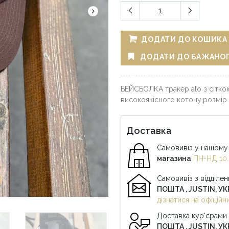
ДОДАТИ ДО КОШИКА
ДОДАТИ ДО БАЖАНО
БЕЙСБОЛКА тракер alo з сітко
високоякісного котону,розмір
Доставка
Самовивіз у нашому 
магазина
ПН-НД 10.
Самовивіз з відділе
ПОШТА , JUSTIN, У
дізнатися на офіцій
Доставка кур'єрами
ПОШТА , JUSTIN, У