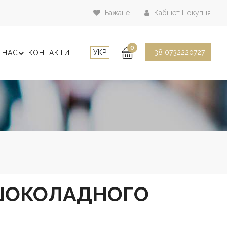
Бажане
Кабінет Покупця
0
УКР
+38 0732220727
 НАС
КОНТАКТИ
 ШОКОЛАДНОГО