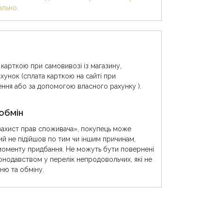
ально.
 карткою при самовивозі із магазину,
хунок (сплата карткою на сайті при
ння або за допомогою власного рахунку ).
обмін
захист прав споживача», покупець може
ий не підійшов по тим чи іншим причинам,
моменту придбання. Не можуть бути повернені
конодавством у перелік непродовольчих, які не
ню та обміну.