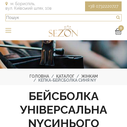
м. Бориспіль,
+38 0732220727
вул. Київський шлях, 10в
0
ГОЛОВНА
КАТАЛОГ
ЖІНКАМ
КЕПКА-БЕЙСБОЛКА СИНЯ NY
БЕЙСБОЛКА
УНІВЕРСАЛЬНА
NYСИНЬОГО