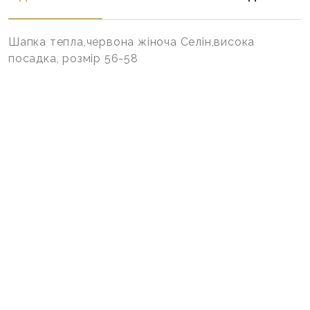
Шапка тепла,червона жіноча Селін,висока
посадка, розмір 56-58