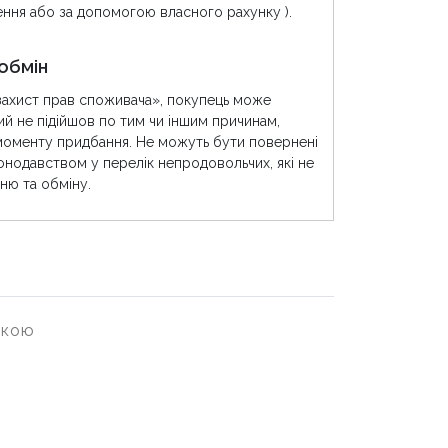
ння або за допомогою власного рахунку ).
обмін
захист прав споживача», покупець може
ий не підійшов по тим чи іншим причинам,
моменту придбання. Не можуть бути повернені
конодавством у перелік непродовольчих, які не
ню та обміну.
еткою