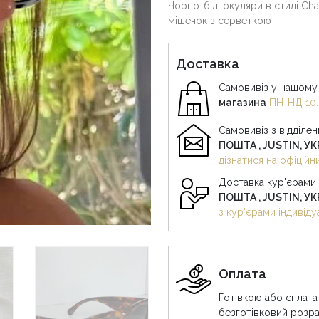
Чорно-білі окуляри в стилі Ch
мішечок з серветкою
Доставка
Самовивіз у нашому 
магазина
ПН-НД 10.
Самовивіз з відділе
ПОШТА , JUSTIN, У
дізнатися на офіцій
Доставка кур'єрами
ПОШТА , JUSTIN, У
з кур'єрами індивіду
Оплата
Готівкою або сплата
безготівковий розра