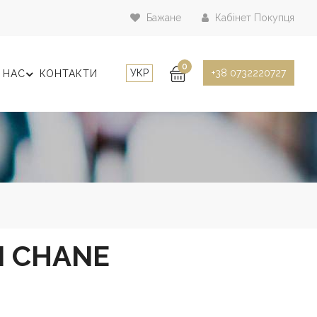
Бажане
Кабінет Покупця
0
УКР
+38 0732220727
 НАС
КОНТАКТИ
І CHANE