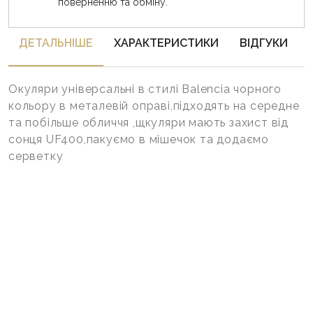
поверненню та обміну.
ДЕТАЛЬНIШЕ
ХАРАКТЕРИСТИКИ
ВІДГУКИ
Окуляри універсальні в стилі Balencia чорного
кольору в металевій оправі,підходять на середне
та побільше обличчя ,щкуляри мають захист від
сонця UF400,пакуємо в мішечок та додаємо
серветку