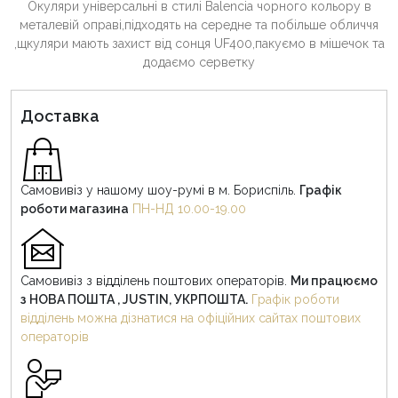
Окуляри універсальні в стилі Balencia чорного кольору в
металевій оправі,підходять на середне та побільше обличчя
,щкуляри мають захист від сонця UF400,пакуємо в мішечок та
додаємо серветку
Доставка
Самовивіз у нашому шоу-румі в м. Бориспіль.
Графік
роботи магазина
ПН-НД 10.00-19.00
Самовивіз з відділень поштових операторів.
Ми працюємо
з НОВА ПОШТА , JUSTIN, УКРПОШТА.
Графік роботи
відділень можна дізнатися на офіційних сайтах поштових
операторів