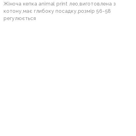
Жіноча кепка animal print лео,виготовлена з
котону,має глибоку посадку,розмір 56-58
регулюється