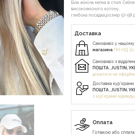
Біла жіноча кепка в стилі Celin
високоякісного котону,
глибока посадка,розмір 57-58 
Доставка
Самовивіз у нашому 
магазина
ПН-НД 10.
Самовивіз з відділе
ПОШТА , JUSTIN, У
дізнатися на офіцій
Доставка кур'єрами
ПОШТА , JUSTIN, У
з кур'єрами індивіду
Оплата
Готівкою або сплата