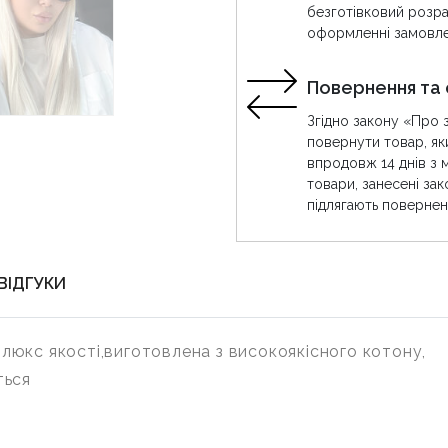
безготівковий розра
оформленні замовле
Повернення та 
Згідно закону «Про 
повернути товар, як
впродовж 14 днів з 
товари, занесені за
підлягають повернен
ВІДГУКИ
а люкс якості,виготовлена з високоякісного котону,
ться