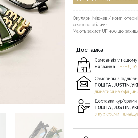
Окуляри іміджеві/ комп'ютерні 
середне обличчя
Мають захист UF 400,що захищ
Доставка
Самовивіз у нашому 
магазина
ПН-НД 10.
Самовивіз з відділе
ПОШТА , JUSTIN, У
дізнатися на офіцій
Доставка кур'єрами
ПОШТА , JUSTIN, У
з кур'єрами індивіду