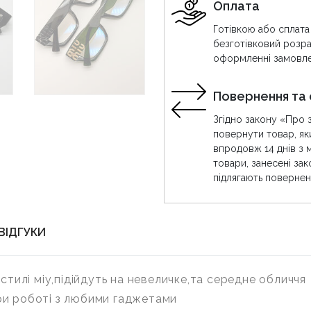
Оплата
Готівкою або сплата
безготівковий розра
оформленні замовле
Повернення та 
Згідно закону «Про 
повернути товар, як
впродовж 14 днів з 
товари, занесені за
підлягають повернен
ВІДГУКИ
стилі міу,підійдуть на невеличке,та середне обличчя
ри роботі з любими гаджетами