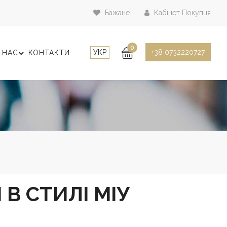
Бажане
Кабінет Покупця
0
УКР
+38 0732220727
 НАС
КОНТАКТИ
В СТИЛІ МІУ