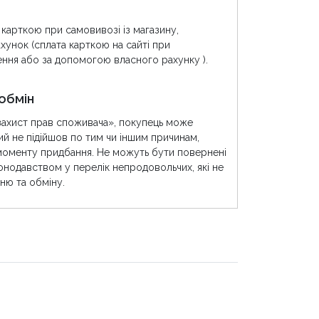
 карткою при самовивозі із магазину,
хунок (сплата карткою на сайті при
ння або за допомогою власного рахунку ).
обмін
захист прав споживача», покупець може
ий не підійшов по тим чи іншим причинам,
моменту придбання. Не можуть бути повернені
конодавством у перелік непродовольчих, які не
ню та обміну.