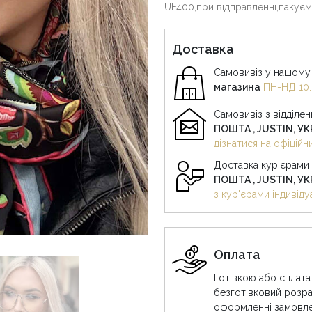
UF400,при відправленні,пакуєм
Доставка
Самовивіз у нашому 
магазина
ПН-НД 10.
Самовивіз з відділе
ПОШТА , JUSTIN, У
дізнатися на офіцій
Доставка кур'єрами
ПОШТА , JUSTIN, У
з кур'єрами індивіду
Оплата
Готівкою або сплата
безготівковий розра
оформленні замовле