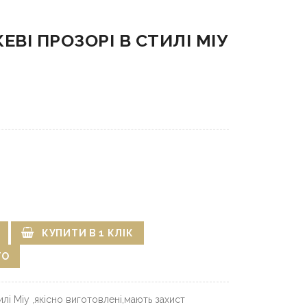
ВІ ПРОЗОРІ В СТИЛІ МІУ
КУПИТИ В 1 КЛІК
ГО
лі Міу ,якісно виготовлені,мають захист