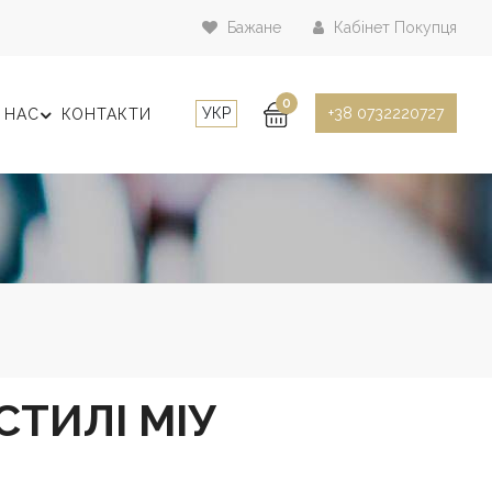
Бажане
Кабінет Покупця
0
УКР
+38 0732220727
 НАС
КОНТАКТИ
СТИЛІ МІУ