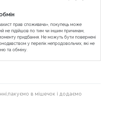
обмін
захист прав споживача», покупець може
ий не підійшов по тим чи іншим причинам,
моменту придбання. Не можуть бути повернені
конодавством у перелік непродовольчих, які не
ню та обміну.
нні,пакуємо в мішечок і додаємо