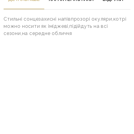
Стильні сонцезахисні напівпрозорі окуляри,котрі
можно носити як іміджеві,підійдуть на всі
сезони,на середне обличчя