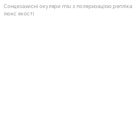
Сонцезахисні окуляри miu з поляризацією,репліка
люкс якості