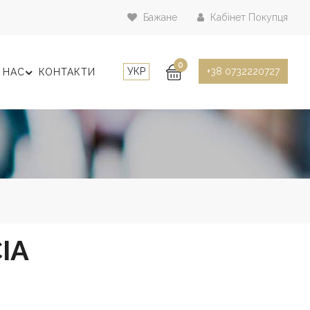
Бажане
Кабінет Покупця
0
УКР
+38 0732220727
 НАС
КОНТАКТИ
IA