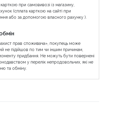
 карткою при самовивозі із магазину,
хунок (сплата карткою на сайті при
ння або за допомогою власного рахунку ).
обмін
захист прав споживача», покупець може
ий не підійшов по тим чи іншим причинам,
моменту придбання. Не можуть бути повернені
конодавством у перелік непродовольчих, які не
ню та обміну.