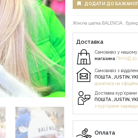
ДОДАТИ ДО БАЖАНО
Жіноча шапка BALENCIA , бренд
Доставка
Самовивіз у нашому 
магазина
ПН-НД 10.
Самовивіз з відділе
ПОШТА , JUSTIN, У
дізнатися на офіцій
Доставка кур'єрами
ПОШТА , JUSTIN, У
з кур'єрами індивіду
Оплата