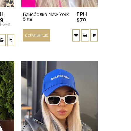
РН
ГРН
Бейсболка New York
99
біла
570
Н 650
ДЕТАЛЬНIШЕ