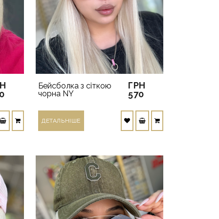
РН
ГРН
Бейсболка з сіткою
0
чорна NY
570
ДЕТАЛЬНIШЕ