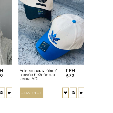
РН
ГРН
Універсальна біло/
40
голуба бейсболка
570
кепка ADI
ДЕТАЛЬНIШЕ