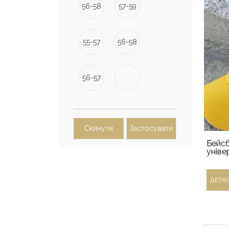
56-58
57-59
55-57
56-58
56-57
Скинути
Застосувати
Бейсб
уніве
ДЕТА