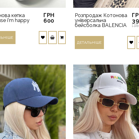
ГРН
Г
нова кепка
Розпродаж Котонова
se i'm happy
600
універсальна
3
бейсболка BALENCIA
ГР
ЛЬНIШЕ
ДЕТАЛЬНIШЕ