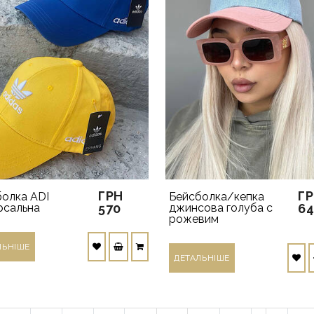
ГРН
Г
олка ADI
Бейсболка/кепка
рсальна
570
джинсова голуба с
6
рожевим
ЛЬНIШЕ
ДЕТАЛЬНIШЕ