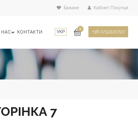
Бажане
Кабінет Покупця
0
УКР
+38 0732220727
 НАС
КОНТАКТИ
ТОРІНКА 7