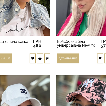
ГРН
Г
а жіноча кепка
Бейсболка біла
480
універсальна New Yo
57
ЛЬНIШЕ
ДЕТАЛЬНIШЕ