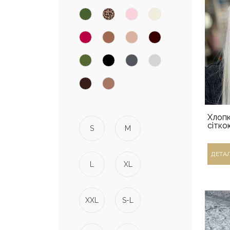
Хлопк
сітк
S
M
ДЕТА
L
XL
XXL
S-L