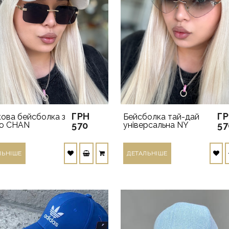
ГРН
Г
ова бейсболка з
Бейсболка тай-дай
ою CHAN
570
універсальна NY
57
ЛЬНIШЕ
ДЕТАЛЬНIШЕ