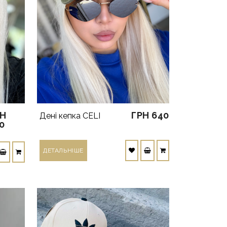
РН
ГРН 640
Дені кепка CELI
0
ДЕТАЛЬНIШЕ