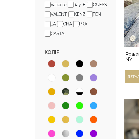
Valiente
Ray-B
GUESS
VALENT
KENZ
FEN
LA
CHA
PRA
CASTA
КОЛІР
Рожев
NY
ДЕТА