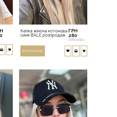
РН
ГРН
Кепка жіноча котонова
0
синя BALE розпродаж
280
ГРН 680
ДЕТАЛЬНIШЕ