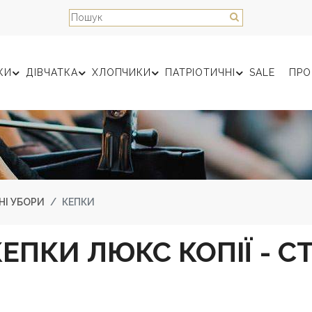
КИ
ДІВЧАТКА
ХЛОПЧИКИ
ПАТРІОТИЧНІ
SALE
ПРО
НІ УБОРИ
КЕПКИ
ЕПКИ ЛЮКС КОПІЇ - С