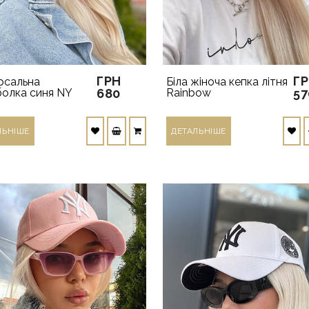
ГРН
Г
рсальна
Біла жіноча кепка літня
олка синя NY
680
Rainbow
57
ЛЬНIШЕ
ДЕТАЛЬНIШЕ