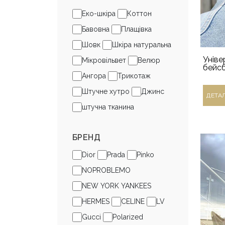
Еко-шкіра
Коттон
Бавовна
Плащівка
Шовк
Шкіра натуральна
Уніве
Мікровільвет
Велюр
бейсб
Ангора
Трикотаж
Штучне хутро
Джинс
ДЕТА
штучна тканина
БРЕНД
Dior
Prada
Pinko
NOPROBLEMO
NEW YORK YANKEES
HERMES
CELINE
LV
Gucci
Polarized